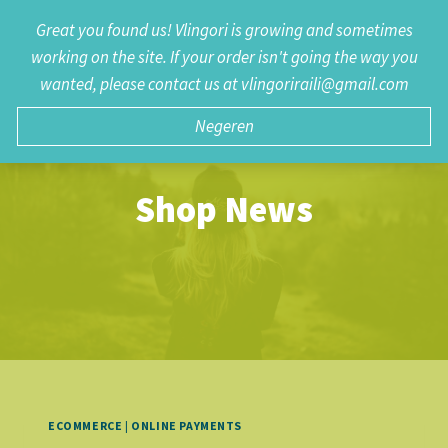
Doorgaan
Great you found us! Vlingori is growing and sometimes
0
naar
working on the site. If your order isn't going the way you
inhoud
wanted, please contact us at vlingoriraili@gmail.com
Negeren
Shop News
ECOMMERCE
|
ONLINE PAYMENTS