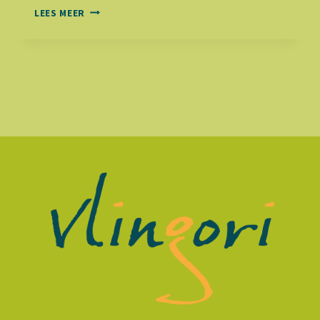
WHY
LEES MEER
WE
SWITCHED
TO
WOOCOMMERCE