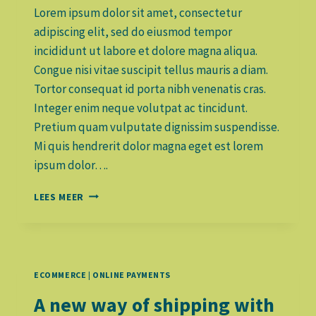
Lorem ipsum dolor sit amet, consectetur
adipiscing elit, sed do eiusmod tempor
incididunt ut labore et dolore magna aliqua.
Congue nisi vitae suscipit tellus mauris a diam.
Tortor consequat id porta nibh venenatis cras.
Integer enim neque volutpat ac tincidunt.
Pretium quam vulputate dignissim suspendisse.
Mi quis hendrerit dolor magna eget est lorem
ipsum dolor….
WHY
LEES MEER
WE
PUT
THE
CUSTOMER
FIRST
ECOMMERCE
|
ONLINE PAYMENTS
A new way of shipping with