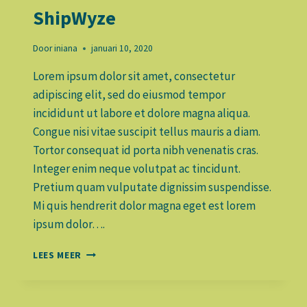
ShipWyze
Door
iniana
januari 10, 2020
Lorem ipsum dolor sit amet, consectetur
adipiscing elit, sed do eiusmod tempor
incididunt ut labore et dolore magna aliqua.
Congue nisi vitae suscipit tellus mauris a diam.
Tortor consequat id porta nibh venenatis cras.
Integer enim neque volutpat ac tincidunt.
Pretium quam vulputate dignissim suspendisse.
Mi quis hendrerit dolor magna eget est lorem
ipsum dolor….
A
LEES MEER
NEW
WAY
OF