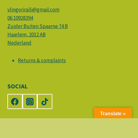
vlingoriraili@gmail.com
06 10928394
Zuider Buiten Spaarne 74 B
Haarlem
,
2012 AB
Nederland
Returns & complaints
SOCIAL
Translate »