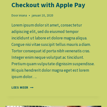
Checkout with Apple Pay
Door
iniana
januari 10, 2020
Lorem ipsum dolor sit amet, consectetur
adipiscing elit, sed do eiusmod tempor
incididunt ut labore et dolore magna aliqua.
Congue nisi vitae suscipit tellus mauris a diam.
Tortor consequat id porta nibh venenatis cras.
Integer enim neque volutpat ac tincidunt.
Pretium quam vulputate dignissim suspendisse.
Mi quis hendrerit dolor magna eget est lorem
ipsum dolor….
CHECKOUT
LEES MEER
WITH
APPLE
PAY